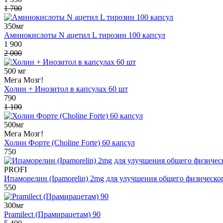
1 700
350мг
Аминокислоты N ацетил L тирозин 100 капсул
1 900
2 000
500 мг
Мега Мозг!
Холин + Инозитол в капсулах 60 шт
790
1 100
500мг
Мега Мозг!
Холин Форте (Choline Forte) 60 капсул
750
PROFI
Ипаморелин (Ipamorelin) 2mg для улучшения общего физическо
550
300мг
Pramilect (Прамирацетам) 90