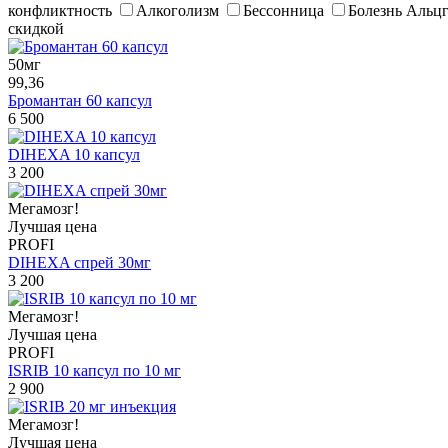
конфликтность
Алкоголизм
Бессонница
Болезнь Альц
скидкой
50мг
99,36
Бромантан 60 капсул
6 500
DIHEXA 10 капсул
3 200
Мегамозг!
Лучшая цена
PROFI
DIHEXA спрей 30мг
3 200
Мегамозг!
Лучшая цена
PROFI
ISRIB 10 капсул по 10 мг
2 900
Мегамозг!
Лучшая цена