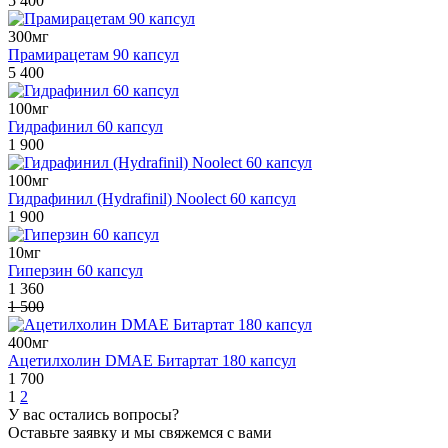
5 400
300мг
Прамирацетам 90 капсул
5 400
100мг
Гидрафинил 60 капсул
1 900
100мг
Гидрафинил (Hydrafinil) Nooleсt 60 капсул
1 900
10мг
Гиперзин 60 капсул
1 360
1 500
400мг
Ацетилхолин DMAE Битартат 180 капсул
1 700
1
2
У вас остались вопросы?
Оставьте заявку и мы свяжемся с вами