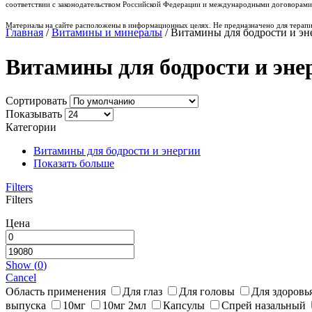
соответствии с законодательством Российской Федерации и международными договорами
Материалы на сайте расположены в информационных целях. Не предназначено для терапи
Главная
/
Витамины и минералы
/ Витамины для бодрости и эн
Витамины для бодрости и эне
Сортировать
Показывать
Категории
Витамины для бодрости и энергии
Показать больше
Filters
Filters
Цена
Show
(
0
)
Cancel
Область применения
Для глаз
Для головы
Для здоровь
выпуска
10мг
10мг 2мл
Капсулы
Спрей назальный