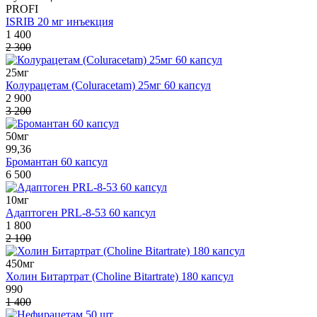
PROFI
ISRIB 20 мг инъекция
1 400
2 300
25мг
Колурацетам (Coluracetam) 25мг 60 капсул
2 900
3 200
50мг
99,36
Бромантан 60 капсул
6 500
10мг
Адаптоген PRL-8-53 60 капсул
1 800
2 100
450мг
Холин Битартрат (Choline Bitartrate) 180 капсул
990
1 400