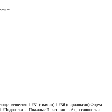
средств.
ующее вещество
B1 (тиамин)
B6 (пиридоксин)
Форма
Подростки
Пожилые
Показания
Агрессивность и