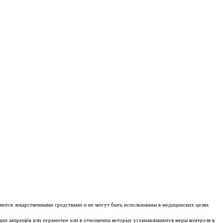
яются лекарственными средствами и не могут быть использованы в медицинских целях
ации запрещён или ограничен или в отношении которых устанавливаются меры контроля в